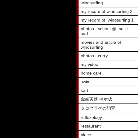
windsurfing
my record of windsurfing 2
my record of windsurfing 1
photos - school @ maile
surf
movies and article of
windsurfing
photos - curry
my video
home care
swim
kart
金融実務 掲示板
タコクラゲの飼育
reflexology
restaurant
place