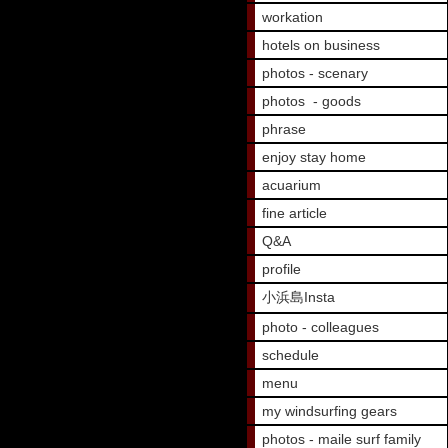
workation
hotels on business
photos - scenary
photos - goods
phrase
enjoy stay home
acuarium
fine article
Q&A
profile
小浜島Insta
photo - colleagues
schedule
menu
my windsurfing gears
photos - maile surf family