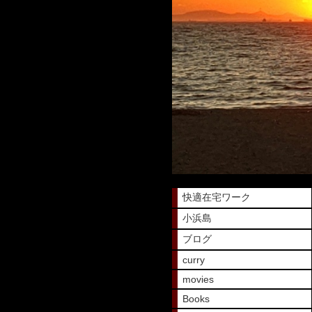
快適在宅ワーク
小浜島
ブログ
curry
movies
Books